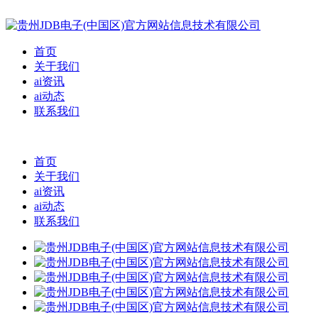
首页
关于我们
ai资讯
ai动态
联系我们
首页
关于我们
ai资讯
ai动态
联系我们