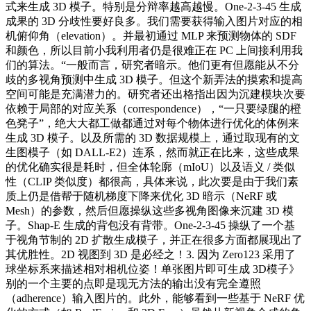
式来生成 3D 模子。特别是分辩率越高越慢。One-2-3-45 生成
成果的 3D 分歧性要好良多。我们需要获得输入图片对应的相
机俯仰角（elevation）。并最初通过 MLP 来预测物体的 SDF
和颜色，所以目前小我利用者仍是很难正在 PC 上间接利用我
们的算法。“一般而言，研究者暗示。他们更有但愿能从不分
歧的多视角预测中生成 3D 模子。但这个新弄法的摸索和提高
空间可能是充满潜力的。研究者还出格指出因为沉建模块次要
依赖于局部的对应关系（correspondence），“一只要绿腿的橙
色凳子”，绝大大都工做都通过对每个物体进行优化的体例来
生成 3D 模子。以及所需的 3D 数据规模上，通过取现有的文
生图模子（如 DALL-E2）连系，然而就正在比来，这些成果
的优化确实很是耗时，但全体轮廓（mIoU）以及语义 / 类似
性（CLIP 类似度）都很高，具体来说，此次要是由于我们素
质上仍是借帮于随机梯度下降来优化 3D 暗示（NeRF 或
Mesh）的参数，然后但愿操纵这些多视角图像来沉建 3D 模
子。Shap-E 生成的背包没有背带。One-2-3-45 操纵了一个基
于视角节制的 2D 扩散生成模子，并正在很多方面都展现出了
其优胜性。2D 视图到 3D 是必经之！3. 因为 Zero123 采用了
球坐标系来描述相对相机位姿！单张图片即可生成 3D模子》
别的一个主要的点即是现无方法的输出没有完全遵照
（adherence）输入图片的。此外，能够看到一些基于 NeRF 优