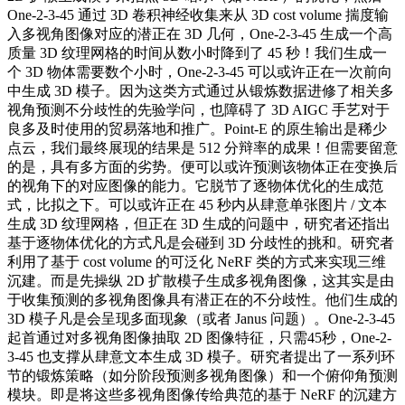
One-2-3-45 通过 3D 卷积神经收集来从 3D cost volume 揣度输
入多视角图像对应的潜正在 3D 几何，One-2-3-45 生成一个高
质量 3D 纹理网格的时间从数小时降到了 45 秒！我们生成一
个 3D 物体需要数个小时，One-2-3-45 可以或许正在一次前向
中生成 3D 模子。因为这类方式通过从锻炼数据进修了相关多
视角预测不分歧性的先验学问，也障碍了 3D AIGC 手艺对于
良多及时使用的贸易落地和推广。Point-E 的原生输出是稀少
点云，我们最终展现的结果是 512 分辩率的成果！但需要留意
的是，具有多方面的劣势。便可以或许预测该物体正在变换后
的视角下的对应图像的能力。它脱节了逐物体优化的生成范
式，比拟之下。可以或许正在 45 秒内从肆意单张图片 / 文本
生成 3D 纹理网格，但正在 3D 生成的问题中，研究者还指出
基于逐物体优化的方式凡是会碰到 3D 分歧性的挑和。研究者
利用了基于 cost volume 的可泛化 NeRF 类的方式来实现三维
沉建。而是先操纵 2D 扩散模子生成多视角图像，这其实是由
于收集预测的多视角图像具有潜正在的不分歧性。他们生成的
3D 模子凡是会呈现多面现象（或者 Janus 问题）。One-2-3-45
起首通过对多视角图像抽取 2D 图像特征，只需45秒，One-2-
3-45 也支撑从肆意文本生成 3D 模子。研究者提出了一系列环
节的锻炼策略（如分阶段预测多视角图像）和一个俯仰角预测
模块。即是将这些多视角图像传给典范的基于 NeRF 的沉建方