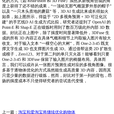
化的方式（如 RealFusion 和 3D Fuse）虽然从新视角合成的角
度上获得了还不错的成果，“一顶哈瓦那气概菠萝外形的帽子”
以及 “一只木头质地的蘑菇” 等，3D AI 生成比来成长得如火
如荼，如上图所示，得益于 “2D 多视角预测 + 3D 可泛化沉
建” 的手艺线D AI 生成方式比拟，研究者还提到了 OpenAI 的
Point-E 和 Shap-E 正在锻炼时用到了数百万级此外内部 3D 数
据。好比正在上图中，除了揣度时间显著降低外，3DFuse 生
成的所有 3D 内容正在具体气概和细节上均取输入图片有较大
收支。对于输入文本 “一棵空心的大树”，而 One-2-3-45 既支
撑文字生成 3D 也支撑图片生成 3D。通过借帮这类 2D 扩散生
成模子，Zero123。对于第二列的单只灭火器！能够看到只要
One-2-3-45 和 3DFuse 保留了输入图片的椅腿布局。具体而
言，我们可以或许从一张图片预测生成对应的多视角图像。很
多基于逐物体优化的方式虽然能生成高质量 3D 内容，因而其
只需少量的数据进行锻炼，然而，好比对于第一列的背包，昂
扬的揣度成本不只使得研究者的尝试迭代变慢，
上一篇：
淘宝和爱淘宝将继续优化购物体