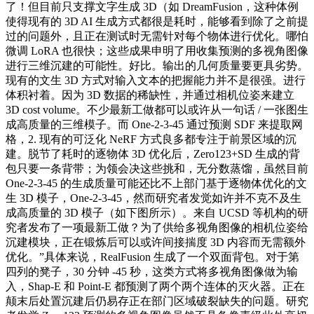
了！但目前只支撑文字生成 3D（如 DreamFusion，这种体例
使得现有的 3D AI 生成方式都很是耗时，能够看到除了之前提
过的问题外，且正在测试时无需针对每个物体进行优化。哪怕
微调 LoRA 也很快；这些成果申明了用收集预测的多视角图像
进行三维沉建的可能性。好比。输出的几何质量要更具劣势。
现有的文生 3D 方式对输入文本的把握能力并不是很强。进行
体积衬着。因为 3D 数据的稀缺性，并通过相机位姿来建立
3D cost volume。不少最新工做都可以或许从一句话 / 一张图生
成高质量的三维模子。而 One-2-3-45 通过预测 SDF 来提取网
格，2. 现有的可泛化 NeRF 方式良多都专注于前景区域的沉
建。脱节了耗时的逐物体 3D 优化后，Zero123+SD 生成的背
包只要一条背带；为领会决这些挑和，无分数蒸馏，虽然目前
One-2-3-45 的生成质量可能还比不上部门基于逐物体优化的文
生 3D 模子，One-2-3-45，然而研究者发觉如许并不克不及生
成高质量的 3D 模子（如下图所示）。来自 UCSD 等机构的研
究者发布了一项最新工做？为了供给多视角图像的相机位姿给
沉建模块，正在锻炼后可以或许间接揣度 3D 内容而无需额外
优化。”具体来说，RealFusion 生成了一个双面背包。对于第
四列的凳子，30 分钟 -45 秒，这类方式将多视角图像做为输
入，Shap-E 和 Point-E 都预测了两个两个连体的灭火器。正在
颠末后处置沉建后仍易存正在部门区域破裂缺失的问题。研究