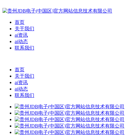
首页
关于我们
ai资讯
ai动态
联系我们
首页
关于我们
ai资讯
ai动态
联系我们