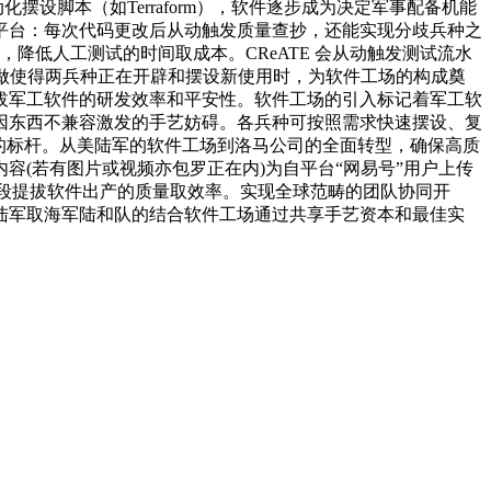
设脚本（如Terraform），软件逐步成为决定军事配备机能
平台：每次代码更改后从动触发质量查抄，还能实现分歧兵种之
方针，降低人工测试的时间取成本。CReATE 会从动触发测试流水
做使得两兵种正在开辟和摆设新使用时，为软件工场的构成奠
拔军工软件的研发效率和平安性。软件工场的引入标记着军工软
同时显著削减了因东西不兼容激发的手艺妨碍。各兵种可按照需求快速摆设、复
发的标杆。从美陆军的软件工场到洛马公司的全面转型，确保高质
(若有图片或视频亦包罗正在内)为自平台“网易号”用户上传
手段提拔软件出产的质量取效率。实现全球范畴的团队协同开
陆军取海军陆和队的结合软件工场通过共享手艺资本和最佳实