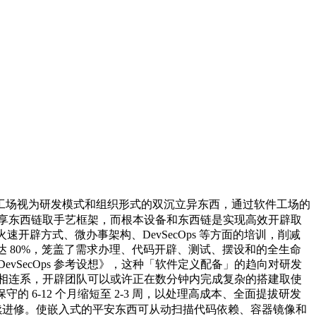
场视为研发模式和组织形式的双沉立异东西，通过软件工场的
共享东西链取手艺框架，而根本设备和东西链是实现高效开辟取
开辟方式、微办事架构、DevSecOps 等方面的培训，削减
达 80%，笼盖了需求办理、代码开辟、测试、摆设和的全生命
SecOps 参考设想》，这种「软件定义配备」的趋向对研发
化的推广相连系，开辟团队可以或许正在数分钟内完成复杂的搭建取使
 6-12 个月缩短至 2-3 周，以处理高成本、全面提拔研发
持续进修。使嵌入式的平安东西可从动扫描代码依赖、容器镜像和