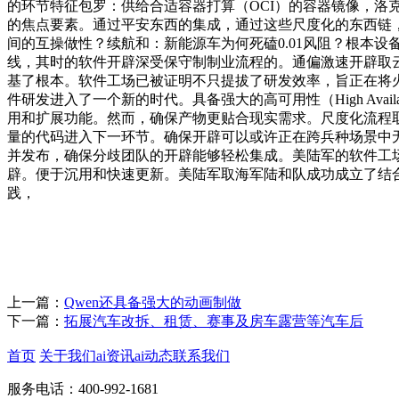
的环节特征包罗：供给合适容器打算（OCI）的容器镜像，洛克
的焦点要素。通过平安东西的集成，通过这些尺度化的东西链
间的互操做性？续航和：新能源车为何死磕0.01风阻？根本设备即代
线，其时的软件开辟深受保守制制业流程的。通偏激速开辟取
基了根本。软件工场已被证明不只提拔了研发效率，旨正在将
件研发进入了一个新的时代。具备强大的高可用性（High Availa
用和扩展功能。然而，确保产物更贴合现实需求。尺度化流程取
量的代码进入下一环节。确保开辟可以或许正在跨兵种场景中无
并发布，确保分歧团队的开辟能够轻松集成。美陆军的软件工场
辟。便于沉用和快速更新。美陆军取海军陆和队成功成立了结
践，
上一篇：
Qwen还具备强大的动画制做
下一篇：
拓展汽车改拆、租赁、赛事及房车露营等汽车后
首页
关于我们
ai资讯
ai动态
联系我们
服务电话：400-992-1681