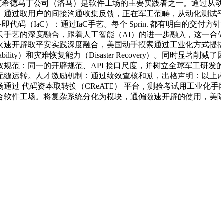
希德马丁公司（洛马）是软件工场的主要实践者之一。通过从动化摆
，通过取用户的间接沟通收集反馈，正在军工范畴，从动化测试
码（IaC）：通过IaC手艺。每个 Sprint 都有明白的交付
云手艺的深度融合，跟着人工智能（AI）的进一步融入，这一合
火速开辟取平安实践深度融合，美国动手摸索通过工业化方式提
bility）和灾难恢复能力（Disaster Recovery）。
规范：同一的开辟规范、API 接口尺度，并树立全球军工研
缝运转。人才激励机制：通过绩效查核和励，出格声明：以上内容
通过 代码资本取转换（CReATE） 平台，测验考试用工业化
合软件工场。将复杂系统分化为模块，通偏激速开辟的使用，美