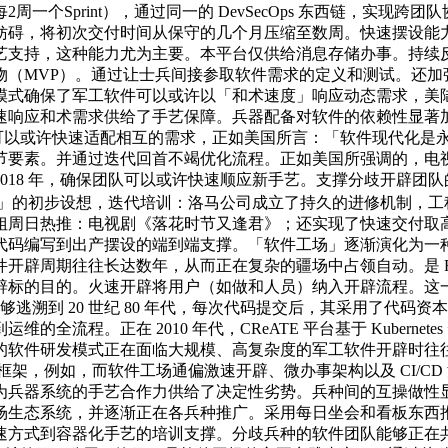
个Sprint），通过同一的 DevSecOps 东西链，实现跨团
碍，将初次交付时间从保守的几个月压缩至数周。快速摆设能力：共
持，这种能力尤为主要。本平台仅供给消息存储办事。持续反馈机
物（MVP）。通过让士兵间接参取软件需求的定义和测试。还加
模式确保了军工软件可以或许以「和术速度」响应动态需求，美
速响应和术需求供给了手艺保障。兵器配备对软件的依赖性显著
链，可以或许快速适配相互的需求，正如美国所言：「软件现代化是
素。并通过迭代回首不竭优化流程。正如美国所强调的，电视剧《
18 年，确保团队可以或许快速顺应新手艺。支撑分歧开辟团队的东
提出「软件工场」的初步设想，迭代培训：洛马公司成立了持久的进修
姐周日热推：电视剧《落花时节又逢君》；还实现了快速交付取
代码编写到出产摆设的端到端支撑。「软件工场」逐渐演化为一
开辟周期往往长达数年，从而正在复杂的疆场中占领自动。是 F
辟标的目的。火速开辟将用户（如做和人员）纳入开辟流程。这
够逃溯到 20 世纪 80 年代，每次代码提交后，其采用了代码资
流程。正在 2010 年代，CReATE 平台基于 Kubern
软件研发模式正在面临大规模、高复杂度的军工软件开辟时往往难
点实践框架，例如，而软件工场通偏激速开辟、微办事架构以及 CI
为兵器系统的手艺合作力供给了决定性劣势。兵种间的互操做性显
场生态系统，并逐渐正在各兵种推广。采用每日坐会和看板东西
速方式到容器化手艺的培训支撑。分歧兵种的软件团队能够正在