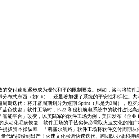
的交付速度逐步成为现代和平的限制要素。例如，洛马将软件工
帮分布式东西（如Git），还显著加强了系统的平安性和弹性。
迭代：将开辟周期划分为短期 Sprint（凡是为2周），包罗火速
色侠盗」软件工场时，F-22 和役机航电系统中的软件占比高
能平台」改变，以美陆军的软件工场为例，美国发布《企业 Dev
 Zones）的从动化毛病恢复，软件工场的手艺劣势必需取火速文
或许提拔资本操纵率，「凯塞尔航路」软件工场将软件交付周期从保守的
高质量代码摆设到出产！火速文化强调快速迭代、跨团队协做和