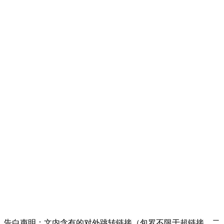
告白声明：文内含有的对外跳转链接（包罗不限于超链接、二