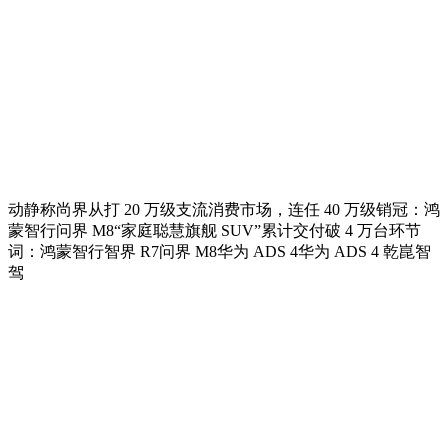
动静称尚界从打 20 万级支流消费市场，连任 40 万级销冠：鸿
蒙智行问界 M8“家庭聪慧旗舰 SUV”累计交付破 4 万台环节
词：鸿蒙智行智界 R7问界 M8华为 ADS 4华为 ADS 4 乾崑智
驾