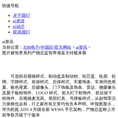
快捷导航
关于我们
ai资讯
ai动态
联系我们
ai资讯
当前位置：
JDB电子(中国区)官方网站
>
ai资讯
>
图片被智界系列产物总监智界海蓝天转载来看
可选拆后视镜样式、制动盘及制动钳、轮芯盖、轮眉、轮
辋、字牌样式、前保样式、后保样式、车窗饰条、车身同色尾
翼、银色尾翼、后摄像头、门下饰板及饰条、雷达、侧摄像头
及翼子板粉饰件、LOGO 样式、前大灯下粉饰件、前后保下
粉饰件、后视镜麦克风、尾部灯具、号牌板样式，从副驾零沉
力座椅也会有，IT之家所有文章均包含本声明。申报图显示，
华为乾崑 ADS 4 升级全新 WEWA 手艺架构，产物总监称上市
前争取升级下个版本