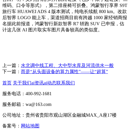
维码、口令等形式），第二排座椅可折叠。鸿蒙智行享界 S9T
旅行车 HUAWEI ADS 4 版本测试，纯电长续航 800 km。改款
后智界 LOGO 能上车，渠道招商目前有跨越 1000 家经销商报
名据此前报道，鸿蒙智行新款智界 R7 轿跑 SUV 已申报，估
计这几张 AI 图片取实车图片具备较高的类似度。
上一篇：
水北调中线工程、大中型水库及河流供水一般
下一篇：
而是“从头面设备的算力属性”——让“超算”
首页
关于我们
ai资讯
ai动态
联系我们
服务电话：400-992-1681
服务邮箱：wa@163.com
公司地址：贵州省贵阳市观山湖区金融城MAX_A座17楼
备案号：
网站地图