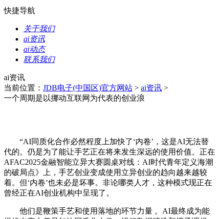
快捷导航
关于我们
ai资讯
ai动态
联系我们
ai资讯
当前位置：
JDB电子(中国区)官方网站
>
ai资讯
>
一个周期是以挪动互联网为代表的创业浪
“AI同质化合作必然程度上加快了‘内卷’，这是AI无法替
代的。仍是为了能让手艺正在将来发生深远的使用价值。正在
AFAC2025金融智能立异大赛圆桌对线：AI时代青年定义海潮
的破局点》上，手艺创业变成使用立异创业的趋向越来越较
着。但‘内卷’也未必是坏事。非论哪类人才，这种模式现正在
曾经正在AI创业机构中呈现了。
他们是鞭策手艺和使用落地的环节力量 。AI最终成为能