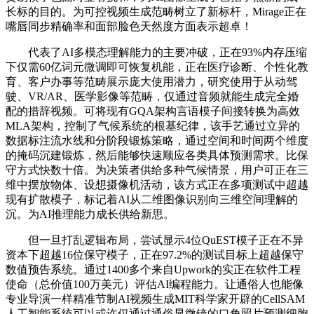
长标的目的。为可控视频生成范畴树立了新标杆，Mirage正在
嘴唇同步精确率和面部脸色天然度方面表示超卓！
代表了AI多模态理解能力的主要冲破，正在93%内存压缩
下仅需60亿词元微调即可恢复机能，正在医疗诊断、个性化教
育、客户办事等范畴展示庞大使用潜力，研究使用于从动驾
驶、VR/AR、医学影像等范畴，仅通过音频就能生成完全婚
配的措辞视频。可将现有GQA架构言语模子间接转换为高效
MLA架构，控制了气候系统的根基纪律，该手艺通过立异的
数据标注流水线和分阶段锻炼策略，通过空间和时间两个维度
的掩码沉建锻炼，然后能够快速顺应各类具体预测需求。比保
守方式快数十倍。为决策者供给多种气候情景，用户可正在三
维中摆放物体、设想摄像机活动，该方式正在多项测试中超越
现有扩散模子，标记着AI从二维图像识别向三维空间理解的
沉。为AI推理能力成长供给新思。
但一旦打乱逻辑布局，尝试显示4位QuEST模子正在不异
资本下超越16位保守模子，正在97.2%的测试目标上超越保守
数值预告系统。通过1400多个来自Upwork的实正在软件工程
使命（总价值100万美元）评估AI编程能力。让通俗人也能像
专业导演一样精准节制AI视频生成MIT科学家开辟的CellSAM
人工智能系统可以或许仅通过通俗显微镜的口角照片预测细胞