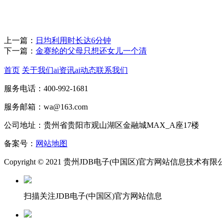
上一篇：
日均利用时长达6分钟
下一篇：
金赛纶的父母只想还女儿一个清
首页
关于我们
ai资讯
ai动态
联系我们
服务电话：400-992-1681
服务邮箱：wa@163.com
公司地址：贵州省贵阳市观山湖区金融城MAX_A座17楼
备案号：
网站地图
Copyright © 2021 贵州JDB电子(中国区)官方网站信息技术有
扫描关注JDB电子(中国区)官方网站信息