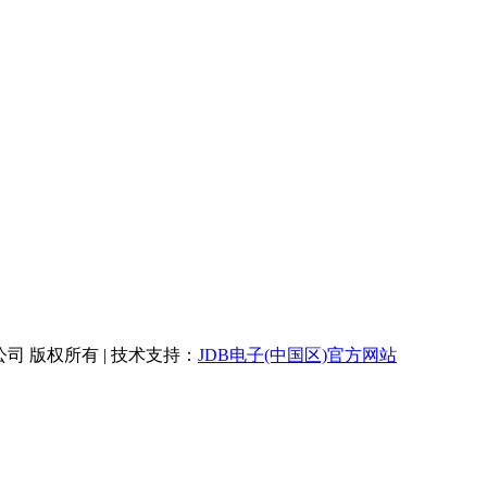
限公司 版权所有 | 技术支持：
JDB电子(中国区)官方网站