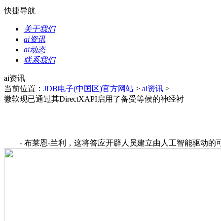
快捷导航
关于我们
ai资讯
ai动态
联系我们
ai资讯
当前位置：
JDB电子(中国区)官方网站
>
ai资讯
>
微软现已通过其DirectXAPI启用了备受等候的神经衬
- 布莱恩-兰利，这将答应开辟人员建立由人工智能驱动的