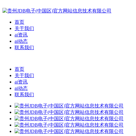
首页
关于我们
ai资讯
ai动态
联系我们
首页
关于我们
ai资讯
ai动态
联系我们