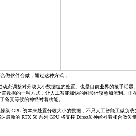
m）等合做伙伴合做，通过这种方式，
整对分歧大小数据组的处置。也是目前业界的抢手话题。GPU中的
PU 处置数据的一种方式，让人工智能加快的图形计较愈加流利。
 启用了备受等候的神经衬着功能。
操纵 GPU 资本来处置分歧大小的数据，不只人工智能工做负
最新的 RTX 50 系列 GPU 将支撑 DirectX 神经衬着和合