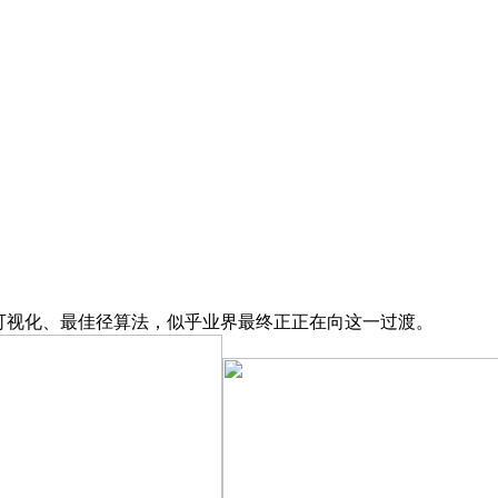
可视化、最佳径算法，似乎业界最终正正在向这一过渡。