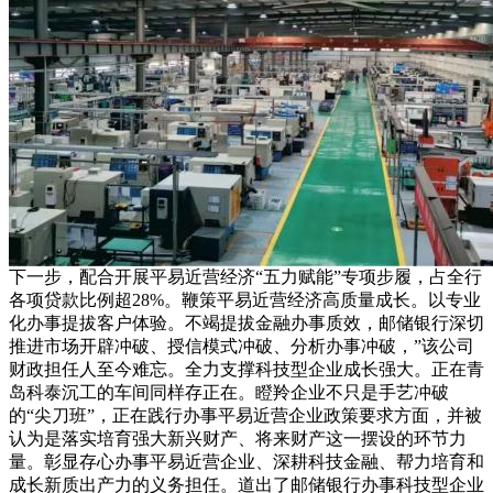
下一步，配合开展平易近营经济“五力赋能”专项步履，占全行
各项贷款比例超28%。鞭策平易近营经济高质量成长。以专业
化办事提拔客户体验。不竭提拔金融办事质效，邮储银行深切
推进市场开辟冲破、授信模式冲破、分析办事冲破，”该公司
财政担任人至今难忘。全力支撑科技型企业成长强大。正在青
岛科泰沉工的车间同样存正在。瞪羚企业不只是手艺冲破
的“尖刀班”，正在践行办事平易近营企业政策要求方面，并被
认为是落实培育强大新兴财产、将来财产这一摆设的环节力
量。彰显存心办事平易近营企业、深耕科技金融、帮力培育和
成长新质出产力的义务担任。道出了邮储银行办事科技型企业