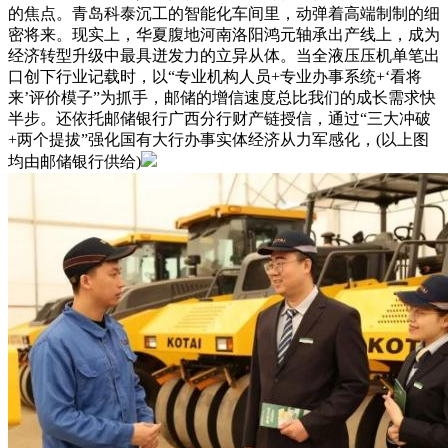
的焦点。青岛科泰沉工的智能化车间里，动弹着高端制制的细
密将来。现实上，华夏腹地河南洛阳鸿元轴承出产线上，成为
经济转型升级中最具迸发力的立异从体。当全液压压机单笔出
口创下行业记载时，以“专业机构人员+专业办事系统+‘看将
来’评价模子”为抓手，邮储的增信速度总比我们的成长需求快
半步。还依托邮储银行广西分行财产链授信，通过“三大冲破
+两个提拔”强化国有大行办事实体经济从力军感化，(以上图
均由邮储银行供给)