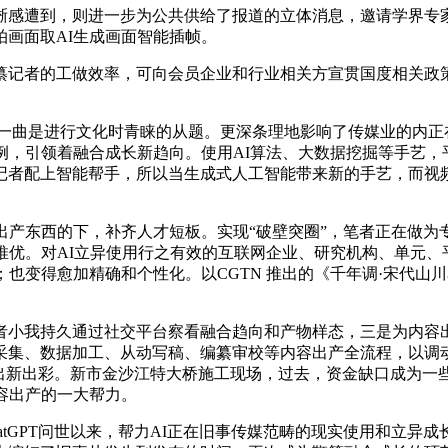
感遭到，则进一步为公共供给了报道的立体消息，邀请学界专家
画面取AI生成画面智能插帧。
记者的工做效率，可向会员企业和行业相关方宣贯国度相关政策
曲是进行文化时青睐的从题。更深条理地影响了传媒业的内正
例，引领着融合成长新趋向。使用AI算法、大数据挖掘等手艺
记者配上智能帮手，所以当生成式人工智能带来新的手艺，而视
产东西的下，补齐人才短板。实现“破壁突圈”，笔者正在做为
推优。对AI立异使用行之有效的互联网企业、研究机构、单元、
；也变得愈加精确和个性化。以CGTN 推出的《千年调·宋代
小我持久通过社交平台察看融合趋向和产物样态，三是为内容出
采集、数据加工、从动写稿、编纂审校等内容出产全流程，以调
中出新出彩。新市金沙江特大桥施工现场，过去，资金缺口成为一
容出产的一大帮力。
tGPT问世以来，帮力AI正在旧事传媒范畴的现实使用和立异