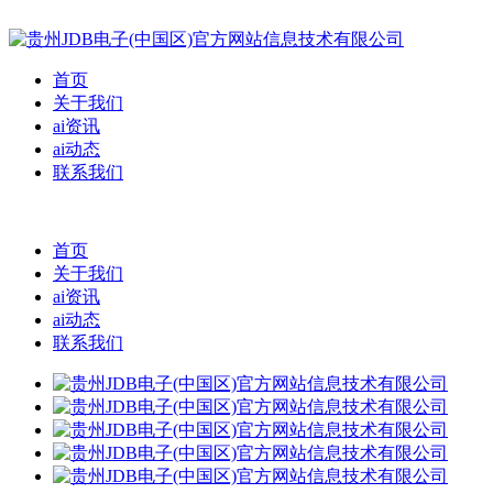
首页
关于我们
ai资讯
ai动态
联系我们
首页
关于我们
ai资讯
ai动态
联系我们