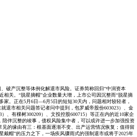
、破产沉整等体例化解退市风险。证券简称回归“中润资本
救亲近相关。“脱星摘帽”企业数量大增，上市公司因沉整而“脱星摘
家。正在5月6日—6月5日的短短30天内，问题相对较轻者，
就退市相关问题答记者问中提到，包罗威帝股份603023）、金
63）、有棵树300209）、文投控股600715）等正在内的近10家企
力，陪伴沉整的竣事，债权风险集中者，可以或许进一步加强投资
为常见的缘由有三：根基面逐渐不变、出产运营情况恢复；值得留
戴帽”的压力之下，一场疾风骤雨式的强制退市或将于2025年