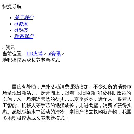
快捷导航
关于我们
ai资讯
ai动态
联系我们
ai资讯
当前位置：
HB火博
>
ai资讯
>
地积极摸索成长养老新模式
国度有补助，户外活动消费强劲增加。不少处所的消费市
场呈现出新活力。泛舟湖上，跟着“以旧换新”消费补助政策的
实施，来一场亲近天然的徒步……夏季炎炎，近年来，跟着人
工智能、机械人等手艺的迅猛成长，走进戈壁，消费者获得实
惠。感触感染水中活动的清冷；拿旧产物去换购新产物，我国
多地积极摸索成长养老新模式，