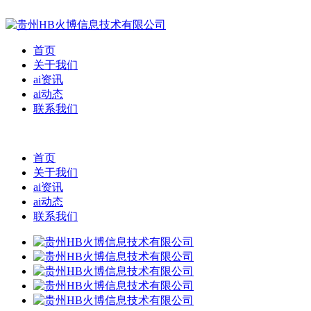
首页
关于我们
ai资讯
ai动态
联系我们
首页
关于我们
ai资讯
ai动态
联系我们