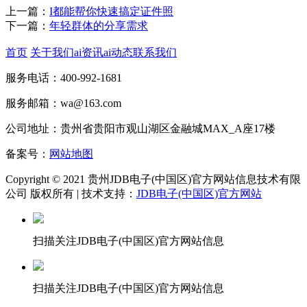
上一篇：
I都能帮你快速搞定证件照
下一篇：
年轻群体的分享需求
首页
关于我们
ai资讯
ai动态
联系我们
服务电话：400-992-1681
服务邮箱：wa@163.com
公司地址：贵州省贵阳市观山湖区金融城MAX_A座17楼
备案号：
网站地图
Copyright © 2021 贵州JDB电子(中国区)官方网站信息技术有限
公司 版权所有 | 技术支持：
JDB电子(中国区)官方网站
扫描关注JDB电子(中国区)官方网站信息
扫描关注JDB电子(中国区)官方网站信息