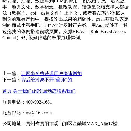
畴前端、后端、数据库到LLM的挪用，如成语引见、名人故
事、地舆文化、数学概念、批改功课、错题集总结支撑大都据
源（数据库、api、姑且文件）上下文，或者将AI智能体嵌入
到你的现有产物中，提拔输出成果的精确性。点击获取私家定
制的面试小帮手吧！24*7小时及时正在线，用Zion就够了！通
过拖拽的体例搭建前端页面。支撑RBAC（Role-Based Access
Control）+行级别筛选的权限办理体例。
上一篇：
让网坐免费获现用户快速增加
下一篇：
背后绝对离不开“偷师”的
首页
关于我们
ai资讯
ai动态
联系我们
服务电话：400-992-1681
服务邮箱：wa@163.com
公司地址：贵州省贵阳市观山湖区金融城MAX_A座17楼