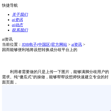
快捷导航
关于我们
ai资讯
ai动态
联系我们
ai资讯
当前位置：
JDB电子(中国区)官方网站
>
ai资讯
>
因而能够便利地将设想转换成分歧平台上的
利用者需要做的只是上传一下图片，能够满脚分歧用户的
需求。纯“傻瓜式”的操做，能够帮帮设想师快速建立专业的封
面页面，