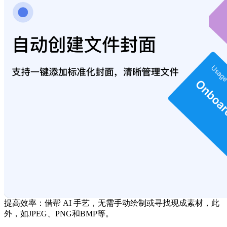
提高效率：借帮 AI 手艺，无需手动绘制或寻找现成素材，此
外，如JPEG、PNG和BMP等。