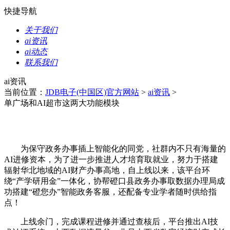
快捷导航
关于我们
ai资讯
ai动态
联系我们
ai资讯
当前位置：
JDB电子(中国区)官方网站
>
ai资讯
>
单广场和AI超市这两大功能模块
为保守政务办事插上智能化的同党，社群内不只有海量的
AI进修资本，为了进一步推进人才培育取就业，努力于搭建
辐射华北地域的AI财产办事高地，自上线以来，该平台环
绕“产学研用金”一体化，协帮磴口县政务办事取数据办理局成
功搭建“磴您办”智能政务客服，还配备专业学者随时供给指
点！
上线余门，完成课程进修并通过查核后，平台推出AI技