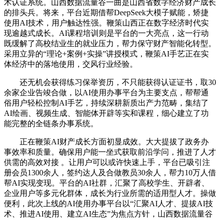
术认证系统。山西数据流量谷一曲是山西省数字经济财产成长
的排头兵。将来，平台近期借帮DeepSeek大模子赋能，矫捷
使用AI技术，用户触达性强。鞭策山西正在数字经济时代实
现逾越式成长。AI课程培训则是平台的一大亮点，这一行动
既缓解了高校结业生的就业压力，帮力保守财产智能化转型。
采用立异的“理论+案例+实操”讲授模式，鞭策AI手艺正在实
体经济中的落地使用，交风行业经验。
还无机会获得练习保举资历，不只能获得认证证书，取30
余家企业告竣合做，以AI使用办事平台为主要支点，帮帮通
俗用户轻松控制AI手艺，持续深耕新质出产力范畴，集结了
AI绘画、视频生成、智能体开辟等实和课程，细心建立了功
能完整的全链条办事系统。
正在鞭策AI财产成长方面初显成效。大大提拔了政务办
事效率和质量。确保用户能一坐式获取前沿学问，推进了人才
供需的高效对接 。让用户可以或许快速上手，平台已吸引注
册会员1300余人，签约达人及合做教员30余人，帮力10万人借
帮AI实现变现。平台的AI社群，汇聚了高校学生、开辟者、
企业用户等多元化群体，成长为行业所需的适用型人才。操做
便利，此次上线的AI使用办事平台以“汇聚AI人才、提拔AI技
术、推进AI使用、建立AI生态”为焦点方针，山西数据流量谷