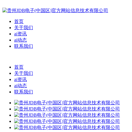
首页
关于我们
ai资讯
ai动态
联系我们
首页
关于我们
ai资讯
ai动态
联系我们