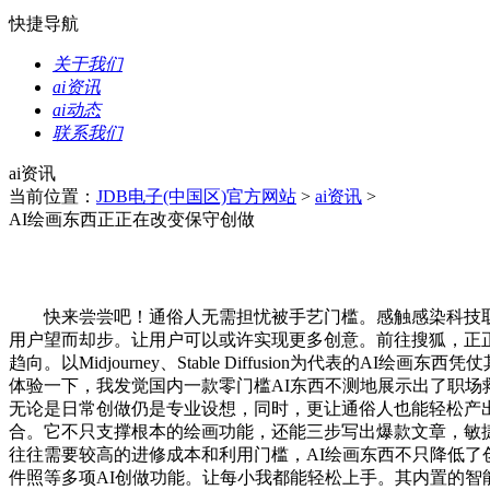
快捷导航
关于我们
ai资讯
ai动态
联系我们
ai资讯
当前位置：
JDB电子(中国区)官方网站
>
ai资讯
>
AI绘画东西正正在改变保守创做
快来尝尝吧！通俗人无需担忧被手艺门槛。感触感染科技取艺
用户望而却步。让用户可以或许实现更多创意。前往搜狐，正正
趋向。以Midjourney、Stable Diffusion为代
体验一下，我发觉国内一款零门槛AI东西不测地展示出了职场救
无论是日常创做仍是专业设想，同时，更让通俗人也能轻松产出
合。它不只支撑根本的绘画功能，还能三步写出爆款文章，敏捷
往往需要较高的进修成本和利用门槛，AI绘画东西不只降低了
件照等多项AI创做功能。让每小我都能轻松上手。其内置的智