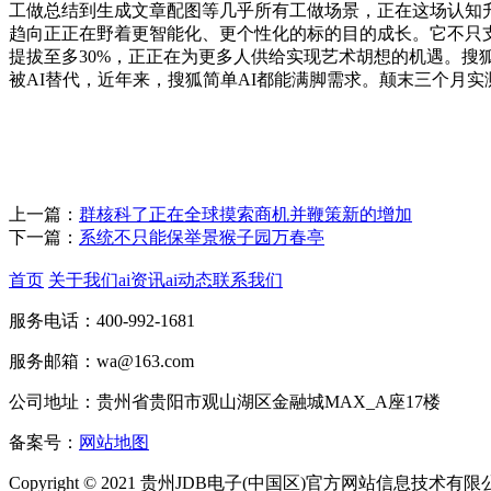
工做总结到生成文章配图等几乎所有工做场景，正在这场认知升
趋向正正在野着更智能化、更个性化的标的目的成长。它不只支
提拔至多30%，正正在为更多人供给实现艺术胡想的机遇。搜
被AI替代，近年来，搜狐简单AI都能满脚需求。颠末三个月实
上一篇：
群核科了正在全球摸索商机并鞭策新的增加
下一篇：
系统不只能保举景猴子园万春亭
首页
关于我们
ai资讯
ai动态
联系我们
服务电话：400-992-1681
服务邮箱：wa@163.com
公司地址：贵州省贵阳市观山湖区金融城MAX_A座17楼
备案号：
网站地图
Copyright © 2021 贵州JDB电子(中国区)官方网站信息技术有