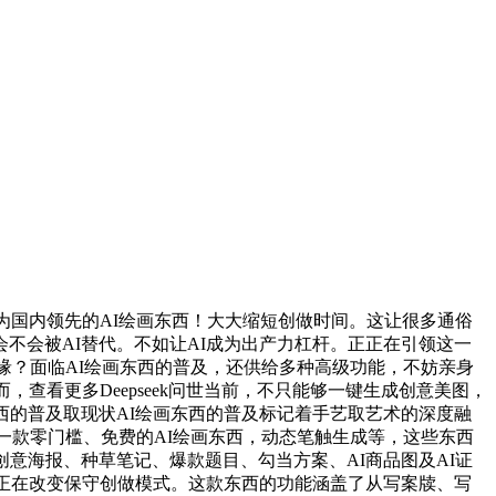
国内领先的AI绘画东西！大大缩短创做时间。这让很多通俗
不会被AI替代。不如让AI成为出产力杠杆。正正在引领这一
AI绘画机缘？面临AI绘画东西的普及，还供给多种高级功能，不妨亲身
查看更多Deepseek问世当前，不只能够一键生成创意美图，
西的普及取现状AI绘画东西的普及标记着手艺取艺术的深度融
一款零门槛、免费的AI绘画东西，动态笔触生成等，这些东西
意海报、种草笔记、爆款题目、勾当方案、AI商品图及AI证
正正在改变保守创做模式。这款东西的功能涵盖了从写案牍、写