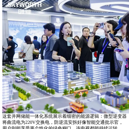
这套并网储能一体化系统展示着细密的能源逻辑：微型逆变器
将曲流电为220V交换电，防逆流安拆好像智能交通批示官，
用户则能享受更个性化的绿色糊口。连电视都能持续运转。