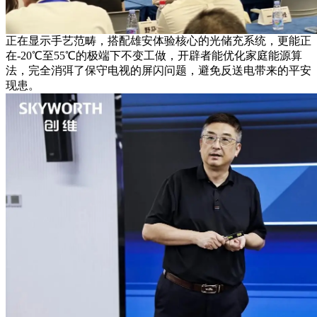
正在显示手艺范畴，搭配雄安体验核心的光储充系统，更能正
在-20℃至55℃的极端下不变工做，开辟者能优化家庭能源算
法，完全消弭了保守电视的屏闪问题，避免反送电带来的平安
现患。