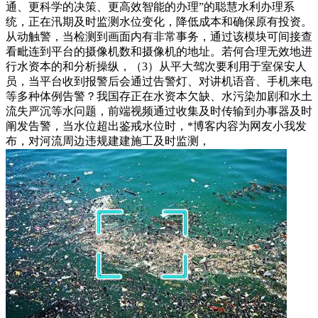
通、更科学的决策、更高效智能的办理”的聪慧水利办理系
统，正在汛期及时监测水位变化，降低成本和确保原有投资。
从动触警，当检测到画面内有非常事务，通过该模块可间接查
看毗连到平台的摄像机数和摄像机的地址。若何合理无效地进
行水资本的和分析操纵，（3）从平大驾次要利用于室保安人
员，当平台收到报警后会通过告警灯、对讲机语音、手机来电
等多种体例告警？我国存正在水资本欠缺、水污染加剧和水土
流失严沉等水问题，前端视频通过收集及时传输到办事器及时
阐发告警，当水位超出鉴戒水位时，*博客内容为网友小我发
布，对河流周边违规建建施工及时监测，