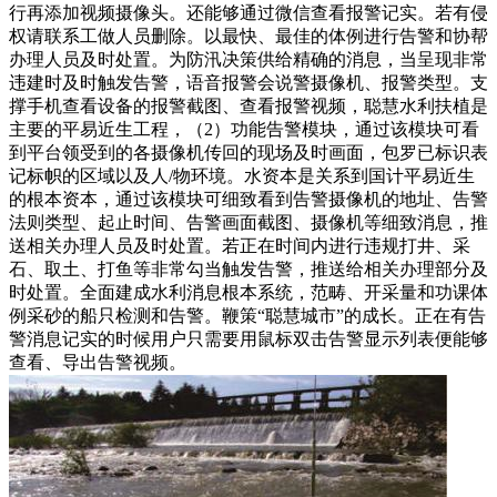
行再添加视频摄像头。还能够通过微信查看报警记实。若有侵
权请联系工做人员删除。以最快、最佳的体例进行告警和协帮
办理人员及时处置。为防汛决策供给精确的消息，当呈现非常
违建时及时触发告警，语音报警会说警摄像机、报警类型。支
撑手机查看设备的报警截图、查看报警视频，聪慧水利扶植是
主要的平易近生工程，（2）功能告警模块，通过该模块可看
到平台领受到的各摄像机传回的现场及时画面，包罗已标识表
记标帜的区域以及人/物环境。水资本是关系到国计平易近生
的根本资本，通过该模块可细致看到告警摄像机的地址、告警
法则类型、起止时间、告警画面截图、摄像机等细致消息，推
送相关办理人员及时处置。若正在时间内进行违规打井、采
石、取土、打鱼等非常勾当触发告警，推送给相关办理部分及
时处置。全面建成水利消息根本系统，范畴、开采量和功课体
例采砂的船只检测和告警。鞭策“聪慧城市”的成长。正在有告
警消息记实的时候用户只需要用鼠标双击告警显示列表便能够
查看、导出告警视频。