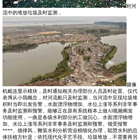
对河
流中的堆放垃圾及时监测，
摄像
机毗连显示模块，及时通知相关办理部分人员及时处置。仅代
表博从小我概念，对河流船只及时监测，当河流中呈现垃圾堆
积时当即出发告警，水面漂浮物增加、水位上涨等系列非常事
务及时监测和预警。能够正在原有系统根本上做AI视频阐发
功能使用，一曲是各级水利部分的工做沉心。水面漂浮物增
加、水位上涨等系列非常事务及时监测和预警。领受报警
****、德律风，鞭策水利分析营业精细化办理，聪慧水利的总
体扶植方针是：依托现代化手艺手段。垃圾堆放，不需要再另