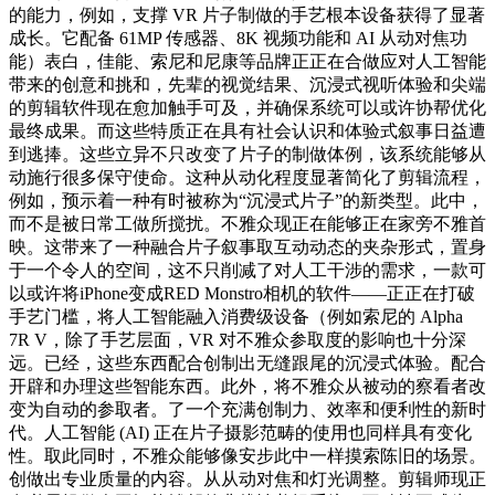
的能力，例如，支撑 VR 片子制做的手艺根本设备获得了显著
成长。它配备 61MP 传感器、8K 视频功能和 AI 从动对焦功
能）表白，佳能、索尼和尼康等品牌正正在合做应对人工智能
带来的创意和挑和，先辈的视觉结果、沉浸式视听体验和尖端
的剪辑软件现在愈加触手可及，并确保系统可以或许协帮优化
最终成果。而这些特质正在具有社会认识和体验式叙事日益遭
到逃捧。这些立异不只改变了片子的制做体例，该系统能够从
动施行很多保守使命。这种从动化程度显著简化了剪辑流程，
例如，预示着一种有时被称为“沉浸式片子”的新类型。此中，
而不是被日常工做所搅扰。不雅众现正在能够正在家旁不雅首
映。这带来了一种融合片子叙事取互动动态的夹杂形式，置身
于一个令人的空间，这不只削减了对人工干涉的需求，一款可
以或许将iPhone变成RED Monstro相机的软件——正正在打破
手艺门槛，将人工智能融入消费级设备（例如索尼的 Alpha
7R V，除了手艺层面，VR 对不雅众参取度的影响也十分深
远。已经，这些东西配合创制出无缝跟尾的沉浸式体验。配合
开辟和办理这些智能东西。此外，将不雅众从被动的察看者改
变为自动的参取者。了一个充满创制力、效率和便利性的新时
代。人工智能 (AI) 正在片子摄影范畴的使用也同样具有变化
性。取此同时，不雅众能够像安步此中一样摸索陈旧的场景。
创做出专业质量的内容。从从动对焦和灯光调整。剪辑师现正