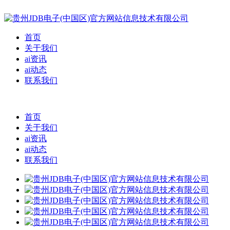
首页
关于我们
ai资讯
ai动态
联系我们
首页
关于我们
ai资讯
ai动态
联系我们