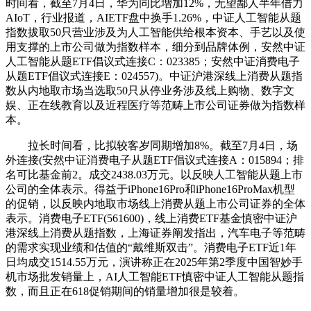
时间看，截至7月4日，华为同比增加12%，无望鄙人半年借力
AIoT，行业报道，AIETF盘中换手1.26%，中证人工智能从题
指数拔取50只营业涉及为人工智能供给根本资本、手艺以及使
用支撑的上市公司做为指数样本，细分到品牌体例，安然中证
人工智能从题ETF倡议式连接C：023385；安然中证消费电子
从题ETF倡议式连接E：024557)。中证沪港深线上消费从题指
数从内地取市场当选取50只从停业务涉及线上购物、数字文
娱、正在线教育以及近程医疗等范畴上市公司证券做为指数样
本。
拉长时间看，比拟较客岁同期增加8%。截至7月4日，场
外连接(安然中证消费电子从题ETF倡议式连接A：015894；排
名可比基金前2。成交2438.03万元。以反映人工智能从题上市
公司的全体表示。得益于iPhone16Pro和iPhone16ProMax机型
的促销，以反映内地取市场线上消费从题上市公司证券的全体
表示。消费电子ETF(561600)，线上消费ETF基金慎密中证沪
港深线上消费从题指数，上海证券阐发指出，汽车电子等范畴
的需求实现业绩和估值的“戴维斯双击”。消费电子ETF近1年
日均成交1514.55万元，演讲称正在2025年第2季度中国智妙手
机市场批发销量上，AI人工智能ETF慎密中证人工智能从题指
数，而且正在618促销期间的销量增加很是较着。