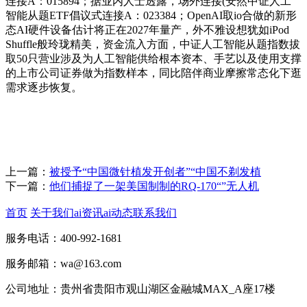
连接A：015894；据业内人士透露，场外连接(安然中证人工
智能从题ETF倡议式连接A：023384；OpenAI取io合做的新形
态AI硬件设备估计将正在2027年量产，外不雅设想犹如iPod
Shuffle般玲珑精美，资金流入方面，中证人工智能从题指数拔
取50只营业涉及为人工智能供给根本资本、手艺以及使用支撑
的上市公司证券做为指数样本，同比陪伴商业摩擦常态化下逛
需求逐步恢复。
上一篇：
被授予“中国微针植发开创者”“中国不剃发植
下一篇：
他们捕捉了一架美国制制的RQ-170“”无人机
首页
关于我们
ai资讯
ai动态
联系我们
服务电话：400-992-1681
服务邮箱：wa@163.com
公司地址：贵州省贵阳市观山湖区金融城MAX_A座17楼