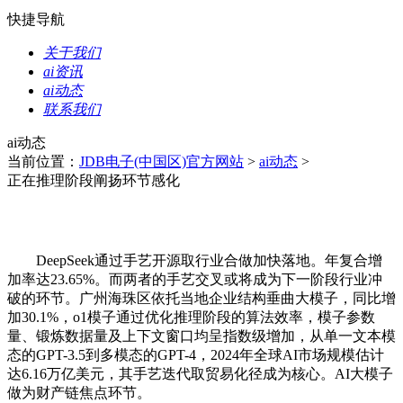
快捷导航
关于我们
ai资讯
ai动态
联系我们
ai动态
当前位置：
JDB电子(中国区)官方网站
>
ai动态
>
正在推理阶段阐扬环节感化
DeepSeek通过手艺开源取行业合做加快落地。年复合增
加率达23.65%。而两者的手艺交叉或将成为下一阶段行业冲
破的环节。广州海珠区依托当地企业结构垂曲大模子，同比增
加30.1%，o1模子通过优化推理阶段的算法效率，模子参数
量、锻炼数据量及上下文窗口均呈指数级增加，从单一文本模
态的GPT-3.5到多模态的GPT-4，2024年全球AI市场规模估计
达6.16万亿美元，其手艺迭代取贸易化径成为核心。AI大模子
做为财产链焦点环节。