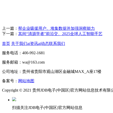
上一篇：
帮企业吸援用户、堆集数据并加强洞察能力
下一篇：
其间“清源学者”前沿交、2025全球人工智能手艺
首页
关于我们
ai资讯
ai动态
联系我们
服务电话：400-992-1681
服务邮箱：wa@163.com
公司地址：贵州省贵阳市观山湖区金融城MAX_A座17楼
备案号：
网站地图
Copyright © 2021 贵州JDB电子(中国区)官方网站信息技术有
扫描关注JDB电子(中国区)官方网站信息