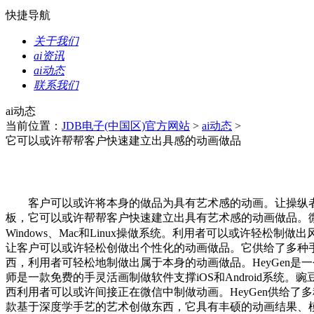
快捷导航
关于我们
ai资讯
ai动态
联系我们
ai动态
当前位置：
JDB电子(中国区)官方网站
>
ai动态
>
它可以或许帮帮客户快速建立出具感的动画做品
客户可以或许将本身的做品为具有艺术感的动画。让操纵者
板，它可以或许帮帮客户快速建立出具有艺术感的动画做品。
Windows、Mac和Linux操做系统。利用者可以或许轻松制做
让客户可以或许轻松创做出个性化的动画做品。它供给了多种手绘气
西，利用者可轻松地制做出属于本身的动画做品。HeyGen
师是一款免费的手灵活画制做软件支撑iOS和Android系统
西利用者可以或许间接正在微信中制做动画。HeyGen供给了
款基于深度学手艺的艺术创做东西，它具有丰硕的动画结果、