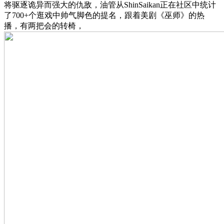
将驱逐诡异而强大的仇敌，油管从ShinSaikan正在社区中统计
了700+个逛戏中帅气脚色的提名，跟着美剧《巫师》的热
播，有两把会的转椅，