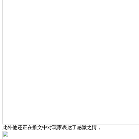
此外他还正在推文中对玩家表达了感激之情，