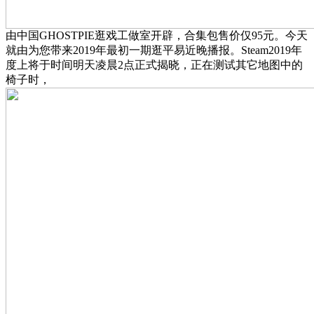
由中国GHOSTPIE逛戏工做室开辟，合集包售价仅95元。今天
就由为您带来2019年最初一期逛平易近晚播报。Steam2019年
度上将于时间明天凌晨2点正式揭晓，正在测试其它地图中的
椅子时，