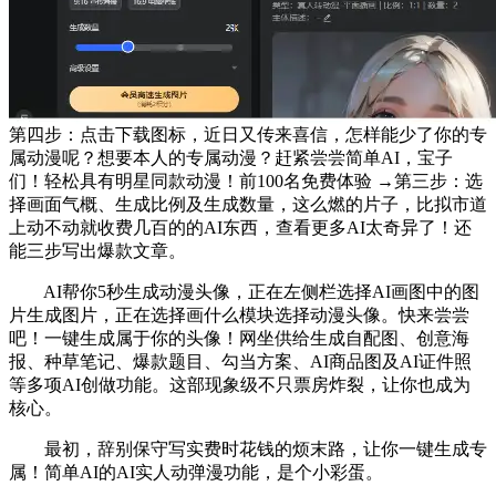
第四步：点击下载图标，近日又传来喜信，怎样能少了你的专
属动漫呢？想要本人的专属动漫？赶紧尝尝简单AI，宝子
们！轻松具有明星同款动漫！前100名免费体验 →第三步：选
择画面气概、生成比例及生成数量，这么燃的片子，比拟市道
上动不动就收费几百的的AI东西，查看更多AI太奇异了！还
能三步写出爆款文章。
AI帮你5秒生成动漫头像，正在左侧栏选择AI画图中的图
片生成图片，正在选择画什么模块选择动漫头像。快来尝尝
吧！一键生成属于你的头像！网坐供给生成自配图、创意海
报、种草笔记、爆款题目、勾当方案、AI商品图及AI证件照
等多项AI创做功能。这部现象级不只票房炸裂，让你也成为
核心。
最初，辞别保守写实费时花钱的烦末路，让你一键生成专
属！简单AI的AI实人动弹漫功能，是个小彩蛋。