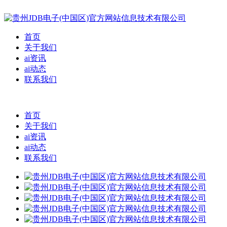
首页
关于我们
ai资讯
ai动态
联系我们
首页
关于我们
ai资讯
ai动态
联系我们