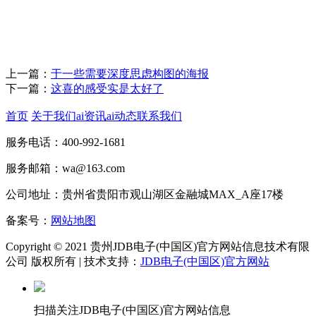
上一篇：
于一些需要深度思虑构图的海报
下一篇：
这喜的感受实是太好了
首页
关于我们
ai资讯
ai动态
联系我们
服务电话：400-992-1681
服务邮箱：wa@163.com
公司地址：贵州省贵阳市观山湖区金融城MAX_A座17楼
备案号：
网站地图
Copyright © 2021 贵州JDB电子(中国区)官方网站信息技术有限
公司 版权所有 | 技术支持：
JDB电子(中国区)官方网站
扫描关注JDB电子(中国区)官方网站信息