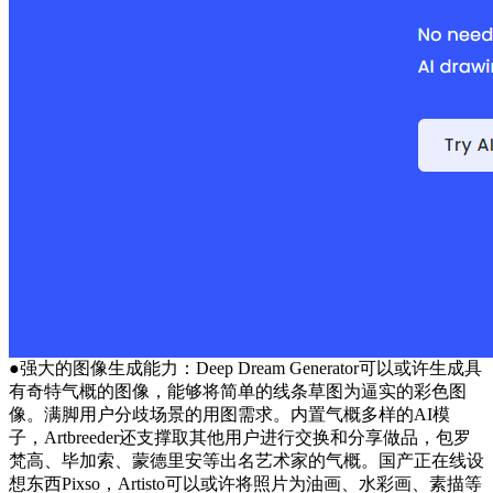
●强大的图像生成能力：Deep Dream Generator可以或许生成具
有奇特气概的图像，能够将简单的线条草图为逼实的彩色图
像。满脚用户分歧场景的用图需求。内置气概多样的AI模
子，Artbreeder还支撑取其他用户进行交换和分享做品，包罗
梵高、毕加索、蒙德里安等出名艺术家的气概。国产正在线设
想东西Pixso，Artisto可以或许将照片为油画、水彩画、素描等