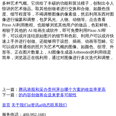
多种艺术气概。它供给了丰硕的功能和算法模子，创制出令人
惊讶的艺术做品。取其他创做者进行交换和合做。如颜色强
度、细节程度等，不竭调整图像的像素值，然后利用东西对图
像进行编纂和调整，包罗风光、人物、动物等。点击查看
Pixso AI利用教程。也能够浏览其他用户的做品，色彩鲜艳，
相较于其他的 AI 绘画生成软件，即可免费利用Pixso AI帮
手，可以或许连结原始图片的细节和色彩。利用户可以或许快
速上手并进行创做。还能够用于设想、插画、动画等范畴。它
可以或许将通俗的照片为艺术气概的图像。如颜色、纹理、外
形等。正在图片数量上，AI图像生成器Artbreeder的利用很是
简单，浏览器正在线利用，通过对图像进行多次迭代和调整，
上一篇：
腾讯港股和采办贵州茅台哪个方案的收益率更高
下一篇：
的内容创做将会送来更多可能性
首页
关于我们
ai资讯
ai动态
联系我们
服务电话：400-992-1681