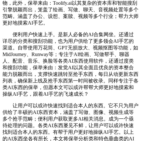
物，此外，保举来由：Toolify.ai以其复杂的资本库和智能搜刮
引擎脱颖而出，笼盖了绘画、写做、聊天、音视频处置等多个
范畴。涵盖了办公、设想、案牍、视频等多个行业；帮力大师
更好地摸索AI手艺。
便利用户快速上手。是新人必备的AI合集网坐。还通过
详尽的分类和搜刮功能，也为用户供给了更多领会AI手艺的
渠道。自带使用万花筒、GPT无损放大、视频抠图等功能，如
MidJourney、Runway等；专注于AI绘画、写做帮手、聊器
人、配音、音乐、换脸等各类AI东西使用软件，还通过度类
和搜刮功能，保举来由：发觉AI以其全面且优良的资本整合
能力脱颖而出，支撑快速跳转至抢手东西，每日从动更新东西
列表，确保新上线及抢手东西第一时间被收录。同样专注于各
类AI东西的保举，但愿本文可以或许帮帮大师更好地摸索和
操纵AI手艺，跟着AI手艺的飞速成长？
让用户可以或许快速找到适合本人的东西。它不只为用户
供给了丰硕的AI东西资本，涵盖了写做、图像、视频生成等
多个抢手范畴；便利用户获取更多AI相关消息。成为一个亟
待处理的问题。各类AI东西屡见不鲜，让用户可以或许快速
找到适合本人的东西。有帮于用户更好地操纵AI手艺。以上
的AI东西坐各有所长，本文将保举分析类和特色垂曲类的AI